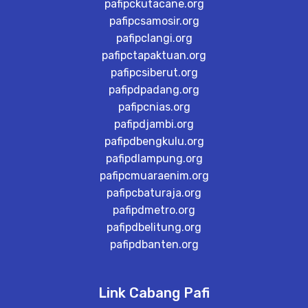
pafipckutacane.org
pafipcsamosir.org
pafipclangi.org
pafipctapaktuan.org
pafipcsiberut.org
pafipdpadang.org
pafipcnias.org
pafipdjambi.org
pafipdbengkulu.org
pafipdlampung.org
pafipcmuaraenim.org
pafipcbaturaja.org
pafipdmetro.org
pafipdbelitung.org
pafipdbanten.org
Link Cabang Pafi