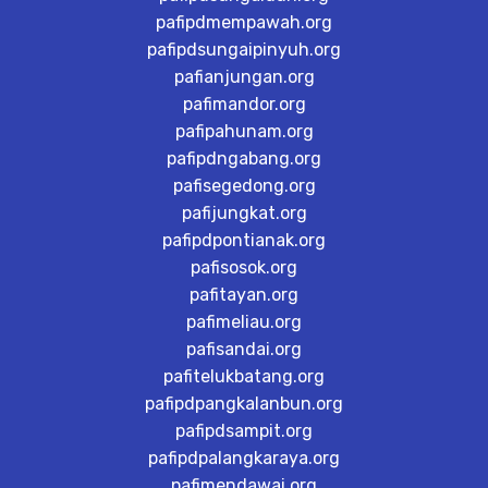
pafipdmempawah.org
pafipdsungaipinyuh.org
pafianjungan.org
pafimandor.org
pafipahunam.org
pafipdngabang.org
pafisegedong.org
pafijungkat.org
pafipdpontianak.org
pafisosok.org
pafitayan.org
pafimeliau.org
pafisandai.org
pafitelukbatang.org
pafipdpangkalanbun.org
pafipdsampit.org
pafipdpalangkaraya.org
pafimendawai.org