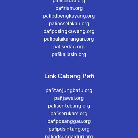
pafisekura.org
pafiriam.org
pafipdbengkayang.org
pafipcselakau.org
pafipdsingkawang.org
pafibalaikarangan.org
pafisedau.org
pafikaliasin.org
Link Cabang Pafi
pafitanjungbatu.org
pafijawai.org
pafisentebang.org
pafiserukam.org
pafipdsanggau.org
pafipdsintang.org
pafipdsungaiduri.org