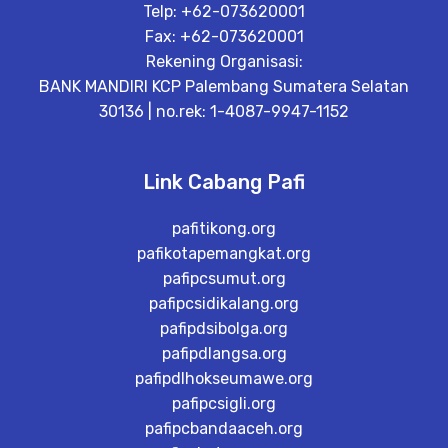
Telp: +62-073620001
Fax: +62-073620001
Rekening Organisasi:
BANK MANDIRI KCP Palembang Sumatera Selatan
30136 | no.rek: 1-4087-9947-1152
Link Cabang Pafi
pafitikong.org
pafikotapemangkat.org
pafipcsumut.org
pafipcsidikalang.org
pafipdsibolga.org
pafipdlangsa.org
pafipdlhokseumawe.org
pafipcsigli.org
pafipcbandaaceh.org