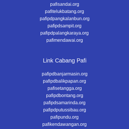
pafisandai.org
pafitelukbatang.org
pafipdpangkalanbun.org
pafipdsampit.org
pafipdpalangkaraya.org
pafimendawai.org
Link Cabang Pafi
pafipdbanjarmasin.org
pafipdbalikpapan.org
pafisetangga.org
pafipdbontang.org
pafipdsamarinda.org
pafipdputussibau.org
pafipundu.org
pafikendawangan.org