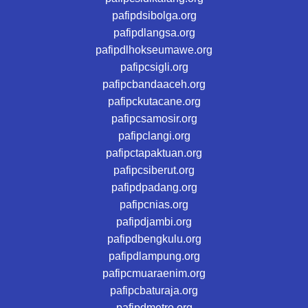
pafipdsibolga.org
pafipdlangsa.org
pafipdlhokseumawe.org
pafipcsigli.org
pafipcbandaaceh.org
pafipckutacane.org
pafipcsamosir.org
pafipclangi.org
pafipctapaktuan.org
pafipcsiberut.org
pafipdpadang.org
pafipcnias.org
pafipdjambi.org
pafipdbengkulu.org
pafipdlampung.org
pafipcmuaraenim.org
pafipcbaturaja.org
pafipdmetro.org