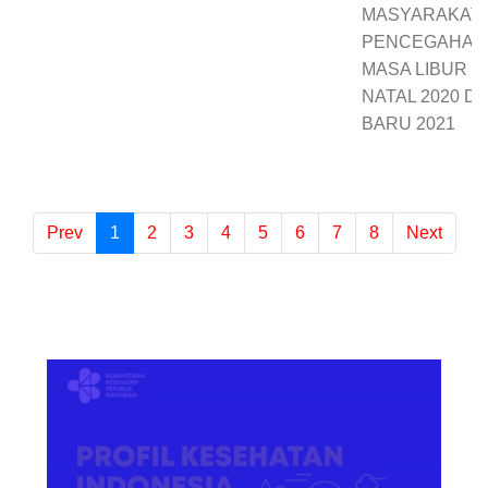
MASYARAKAT
PENCEGAHAN C
MASA LIBUR H
NATAL 2020 D
BARU 2021
Prev
1
(current)
2
3
4
5
6
7
8
Next