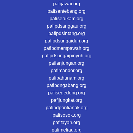
pafijawai.org
pafisentebang.org
pafiserukam.org
pafipdsanggau.org
pafipdsintang.org
pafipdsungaiduri.org
pafipdmempawah.org
pafipdsungaipinyuh.org
pafianjungan.org
pafimandor.org
pafipahunam.org
pafipdngabang.org
pafisegedong.org
pafijungkat.org
pafipdpontianak.org
pafisosok.org
pafitayan.org
pafimeliau.org