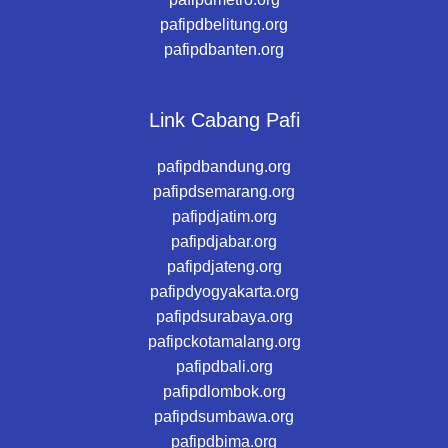
pafipdbelitung.org
pafipdbanten.org
Link Cabang Pafi
pafipdbandung.org
pafipdsemarang.org
pafipdjatim.org
pafipdjabar.org
pafipdjateng.org
pafipdyogyakarta.org
pafipdsurabaya.org
pafipckotamalang.org
pafipdbali.org
pafipdlombok.org
pafipdsumbawa.org
pafipdbima.org