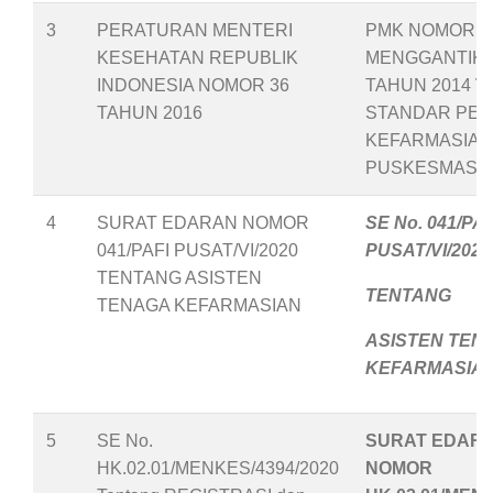
3
PERATURAN MENTERI
PMK NOMOR 36
KESEHATAN REPUBLIK
MENGGANTIKA
INDONESIA NOMOR 36
TAHUN 2014
T
TAHUN 2016
STANDAR PEL
KEFARMASIAN
PUSKESMAS
4
SURAT EDARAN NOMOR
SE No. 041/PAF
041/PAFI PUSAT/VI/2020
PUSAT/VI/2020
TENTANG ASISTEN
TENTANG
TENAGA KEFARMASIAN
ASISTEN TEN
KEFARMASIA
5
SE No.
SURAT EDAR
HK.02.01/MENKES/4394/2020
NOMOR