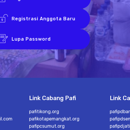
Registrasi Anggota Baru
Lupa Password
Link Cabang Pafi
Link C
pafitikong.org
pafipdba
l.com
pafikotapemangkat.org
pafipdse
pafipcsumut.org
pafipdjat