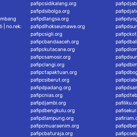
pafipcsidikalang.org
pafipdjab
pafipdsibolga.org
pafipdja
embang
pafipdlangsa.org
pafipdyo
 | no.rek:
pafipdlhokseumawe.org
pafipdsu
pafipcsigli.org
pafipcko
pafipcbandaaceh.org
pafipdbal
pafipckutacane.org
pafipdlo
pafipcsamosir.org
pafipdsu
pafipclangi.org
pafipdbi
pafipctapaktuan.org
pafipdbog
pafipcsiberut.org
pafipcla
pafipdpadang.org
pafipdsa
pafipcnias.org
pafipdteb
pafipdjambi.org
pafiliku.o
pafipdbengkulu.org
pafisekur
pafipdlampung.org
pafiriam.
pafipcmuaraenim.org
pafipdbe
pafipcbaturaja.org
pafipcsel