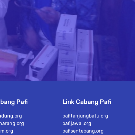
abang Pafi
Link Cabang Pafi
ndung.org
pafitanjungbatu.org
marang.org
pafijawai.org
im.org
pafisentebang.org