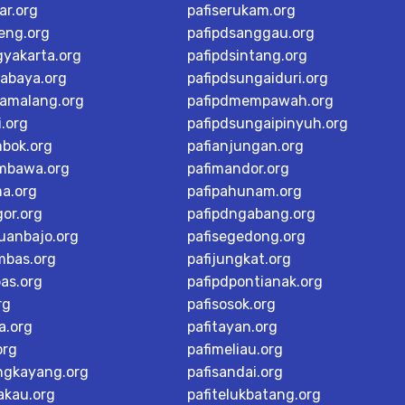
ar.org
pafiserukam.org
teng.org
pafipdsanggau.org
gyakarta.org
pafipdsintang.org
rabaya.org
pafipdsungaiduri.org
tamalang.org
pafipdmempawah.org
i.org
pafipdsungaipinyuh.org
mbok.org
pafianjungan.org
mbawa.org
pafimandor.org
ma.org
pafipahunam.org
or.org
pafipdngabang.org
buanbajo.org
pafisegedong.org
mbas.org
pafijungkat.org
as.org
pafipdpontianak.org
rg
pafisosok.org
a.org
pafitayan.org
org
pafimeliau.org
ngkayang.org
pafisandai.org
akau.org
pafitelukbatang.org