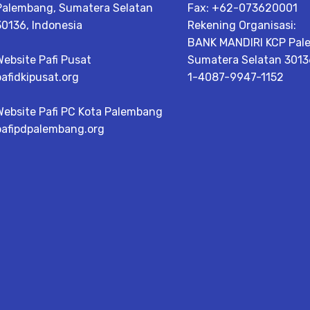
Palembang, Sumatera Selatan
Fax: +62-073620001
30136, Indonesia
Rekening Organisasi:
BANK MANDIRI KCP Pal
Website Pafi Pusat
Sumatera Selatan 30136
pafidkipusat.org
1-4087-9947-1152
Website Pafi PC Kota Palembang
pafipdpalembang.org