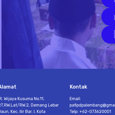
Alamat
Kontak
Jl. Wijaya Kusuma No.11,
Email:
RT.RW.Lat/RW.2, Demang Lebar
pafipdpalembang@gmai
aun, Kec. Ilir Bar. I, Kota
Telp: +62-073620001